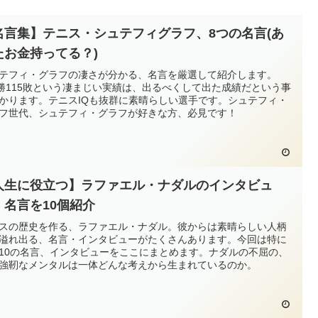
名言集】テニス・シュテフィグラフ、8つの名言(あ
たお金持ってる？)
テフィ・グラフの凄さが分かる、名言を厳選して紹介します。
0勝115敗という凄まじい実績は、出るべくして出た成績だという事
かります。テニスIQも抜群に素晴らしい選手です。シュテフィ・
フ世代、シュテフィ・グラフが好きな方、必見です！
人生に役立つ】ラファエル・ナダルのインタビュ
、名言を10個紹介
スの歴史を作る、ラファエル・ナダル。彼からは素晴らしい人柄
溢れ出る、名言・インタビューがたくさんあります。今回は特に
10の名言、インタビューをここにまとめます。ナダルの不屈の、
強靭なメンタルは一体どんな考えから生まれているのか。