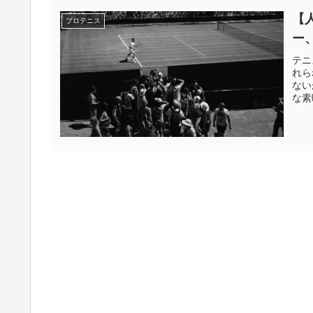
【
プロテニス
ー
テニ
れら
ない
な素
10