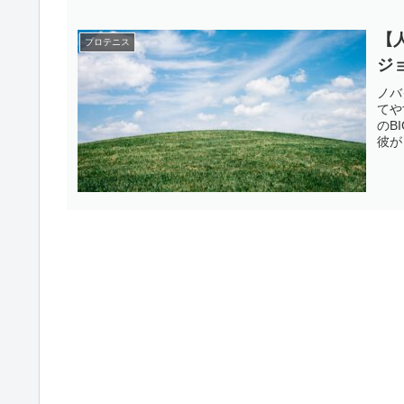
【
プロテニス
ジ
ノバ
てや
のB
彼が