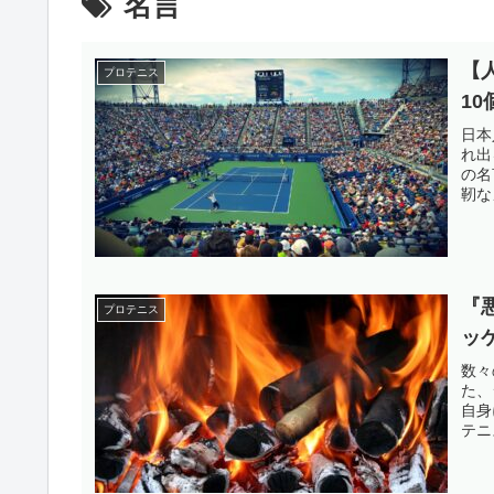
名言
【
プロテニス
1
日本
れ出
の名
靭な
『
プロテニス
ッ
数々
た、
自身
テニ
す。