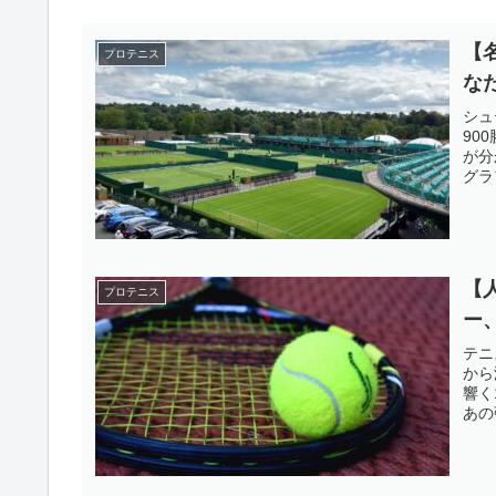
【
プロテニス
な
シュ
90
が分
グラ
【
プロテニス
ー
テニ
から
響く
あの