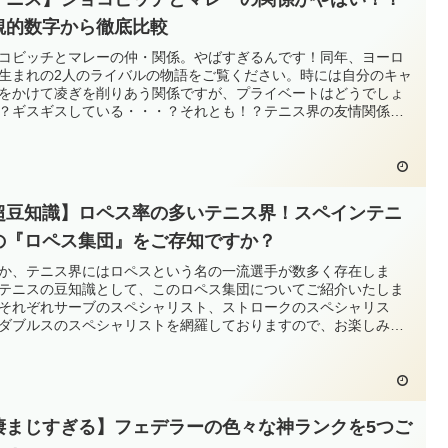
観的数字から徹底比較
コビッチとマレーの仲・関係。やばすぎるんです！同年、ヨーロ
生まれの2人のライバルの物語をご覧ください。時には自分のキャ
をかけて凌ぎを削りあう関係ですが、プライベートはどうでしょ
？ギスギスしている・・・？それとも！？テニス界の友情関係を
ください。
超豆知識】ロペス率の多いテニス界！スペインテニ
の『ロペス集団』をご存知ですか？
か、テニス界にはロペスという名の一流選手が数多く存在しま
テニスの豆知識として、このロペス集団についてご紹介いたしま
それぞれサーブのスペシャリスト、ストロークのスペシャリス
ダブルスのスペシャリストを網羅しておりますので、お楽しみ頂
ばと思います。
凄まじすぎる】フェデラーの色々な神ランクを5つご