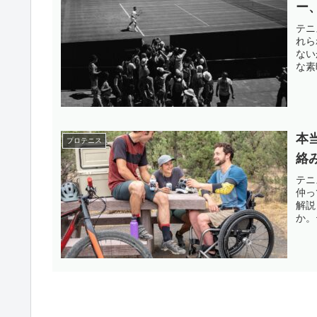
ー
テニ
れら
ない
な素
10
本
プロテニス
絡
テニ
仲っ
解説
か。
す。