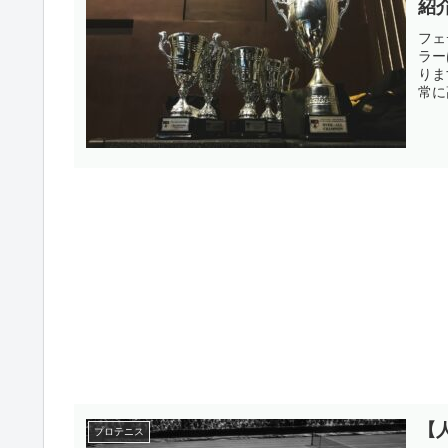
紹
フェ
ラー
りま
常に
選5
【
プロテニス