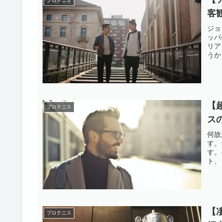
プロテニス
客
ジョ
ッパ
リア
うか
ご覧
【
プロテニス
ス
何故
す。
す。
ト、
けれ
【
プロテニス