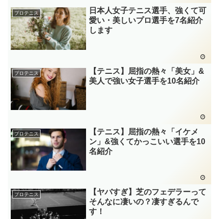
日本人女子テニス選手、強くて可
プロテニス
愛い・美しいプロ選手を7名紹介
します
【テニス】屈指の熱々「美女」&
プロテニス
美人で強い女子選手を10名紹介
【テニス】屈指の熱々「イケメ
プロテニス
ン」&強くてかっこいい選手を10
名紹介
【ヤバすぎ】芝のフェデラーって
プロテニス
そんなに凄いの？凄すぎるんで
す！