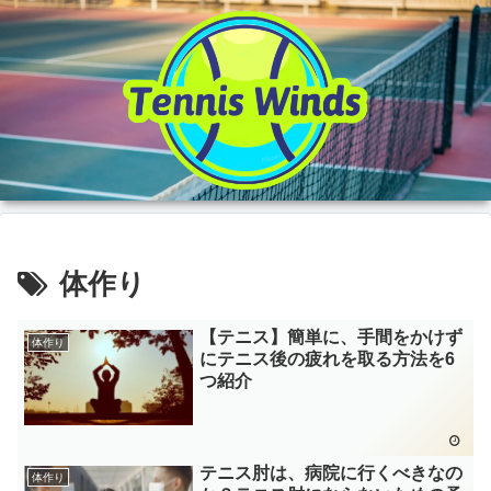
体作り
【テニス】簡単に、手間をかけず
体作り
にテニス後の疲れを取る方法を6
つ紹介
テニス肘は、病院に行くべきなの
体作り