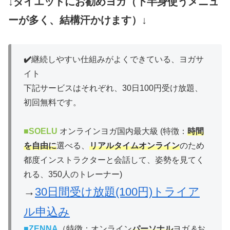
↓ダイエットにお勧めヨガ（下半身使うメニュ
ーが多く、結構汗かけます）↓
✔️
継続しやすい仕組みがよくできている、ヨガサ
イト
下記サービスはそれぞれ、30日100円受け放題、
初回無料です。
■
SOELU
オンラインヨガ国内最大級 (特徴：
時間
を自由に
選べる、
リアルタイムオンライン
のため
都度インストラクターと会話して、姿勢を見てく
れる、350人のトレーナー)
→
30日間受け放題(100円)トライア
ル申込み
■
ZENNA
（特徴：オンライン
パーソナル
ヨガ &お