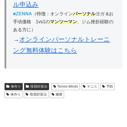
ル申込み
■
ZENNA
（特徴：オンライン
パーソナル
ヨガ &お
手頃価格 1vs1の
マンツーマン
、ジム挫折経験の
ある方に）
→
オンラインパーソナルトレーニ
ング無料体験はこちら
体作り
怪我対策法
Tennis Winds
テニス
予防
体作り
怪我対策法
腰痛