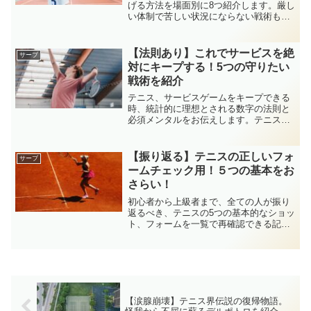
げる方法を場面別に8つ紹介します。厳し
い体制で苦しい状況にならない戦術も含
め、ボレーの基礎知識もあります。ボレ
ーでポイントを取れるようになると、ス
トロークで強い球を打てなくとも、ポイ
【法則あり】これでサービスを絶
サーブ
ントを短く取ることも可能です。
対にキープする！5つの守りたい
戦術を紹介
テニス、サービスゲームをキープできる
時、統計的に理想とされる数字の法則と
必須メンタルをお伝えします。テニスプ
レイヤーであれば一度は悩む、そして長
い道。その中でも、今すぐ意識するだけ
で実践できるサービスゲームを安定させ
【振り返る】テニスの正しいフォ
サーブ
る5つの戦術をお伝えします。
ームチェック用！５つの基本をお
さらい！
初心者から上級者まで、全ての人が振り
返るべき、テニスの5つの基本的なショッ
ト、フォームを一覧で再確認できる記事
です。間違えたフォームのまま練習して
悪い癖が付かないように、お役立てくだ
さい。正しいフォームで練習し続ければ
上達すること間違いなしでしょう。
【涙腺崩壊】テニス界伝説の復帰物語。