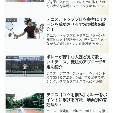
ブを手に入れたい！そのために取り入れ
たい大切な基礎トレーニング4つのコツを
紹介します。これでサーブスピードを上
げて、気持ちの良いサーブゲームを手に
入れてください！日本人のテニスサーブ
テニス、トッププロを参考にリタ
リターン
最速級の紹介もします！
ーンを成功させる4つの秘訣を紹
介！
テニス、トッププロを参考にリターンを
安定的に返す秘訣を4つ、基本に立ち返り
ながら紹介します。この記事内容をマス
ターすれば、リターンが苦手な方でも
200km/hサーブを返すことも夢ではあり
ません。リターンの名手となって相手の
ボレーが苦手な人ほど見て欲し
ストローク
サーブを崩したい方必見です。
い！テニス、魔法のアプローチ5
選を紹介
テニス、アプローチショットをポイント
まで繋げる方法を5つ紹介する記事です。
シングルスでもダブルスでも必ず必要に
なる打つ回数も多いアプローチショッ
ト。ボレーが苦手な人ほど見て欲しい内
容になります。アプローチショットの精
テニス【コツを掴み】ボレーをポ
ボレー
度を上げる、コツをお伝えします。
イントに繋げる方法、場面別の有
効法8つ
テニス、安定的にボレーでポイントを繋