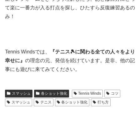
て楽に一番力が入る打点を探し、ひたすら反復練習あるの
み！
Tennis Windsでは、
『テニス🎾に関わる全ての人々をより
幸せに』
の理念の元、発信を続けています。是非、他の記
事にも遊びに来てみてください。
スマッシュ
各ショット強化
Tennis Winds
コツ
スマッシュ
テニス
各ショット強化
打ち方