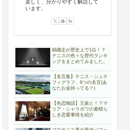
楽しく、分かりやすく解説して
います。
錦織圭が歴史上で1位！？
テニスの色々な歴代ランキ
ングをまとめてみました。
【名言集】テニス・シュテ
フィグラフ、8つの名言(あ
なたお金持ってる？)
【色恋物語】王族と！？マ
リア・シャラポワの素晴ら
しき恋愛事情を紹介
プロテニス界の最強パフォ