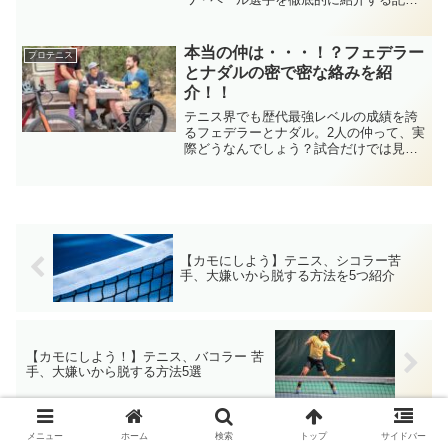
です。彼のど破天荒なプレイと、異国の
親友の存在。そんな充実したプライベー
トまでも徹底解説する記事です。ラケッ
本当の仲は・・・！？フェデラー
プロテニス
ト破壊は真似しないようにしてくださ
とナダルの密で密な絡みを紹
い。
介！！
テニス界でも歴代最強レベルの成績を誇
るフェデラーとナダル。2人の仲って、実
際どうなんでしょう？試合だけでは見え
ない2人の仲も徹底解説します。果たして
仲良しなのか・・・、実はいがみ合う仲
なのか。テニス界のレジェンド同士の人
間関係・対戦成績がよく分かります。
【カモにしよう】テニス、シコラー苦
手、大嫌いから脱する方法を5つ紹介
【カモにしよう！】テニス、バコラー 苦
手、大嫌いから脱する方法5選
メニュー
ホーム
検索
トップ
サイドバー