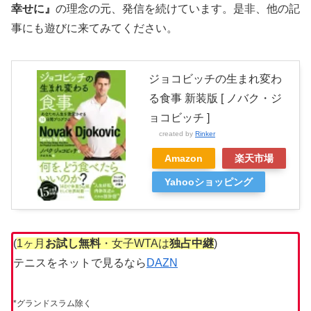
幸せに』
の理念の元、発信を続けています。是非、他の記
事にも遊びに来てみてください。
ジョコビッチの生まれ変わ
る食事 新装版 [ ノバク・ジ
ョコビッチ ]
created by
Rinker
Amazon
楽天市場
Yahooショッピング
(
1ヶ月
お試し無料
・女子WTAは
独占中継
)
テニスをネットで見るなら
DAZN
*グランドスラム除く