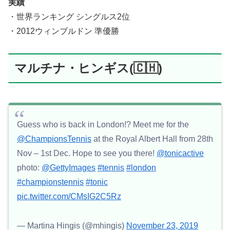
実績
・世界ランキング シングルス2位
・2012ウィンブルドン 準優勝
マルチナ・ヒンギス(🇨🇭)
Guess who is back in London!? Meet me for the
@ChampionsTennis
at the Royal Albert Hall from 28th
Nov – 1st Dec. Hope to see you there!
@tonicactive
photo:
@GettyImages
#tennis
#london
#championstennis
#tonic
pic.twitter.com/CMsIG2C5Rz
— Martina Hingis (@mhingis)
November 23, 2019