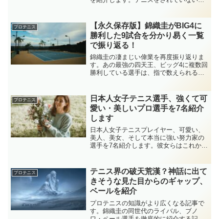
も、フェデラーとナダルのライバル関係
をご存知の方は多いのでしょうか。その
姿は貴族と野獣。実は20年前にも同じよ
【永久保存版】錦織圭がBIG4に
プロテニス
うな関係があったのです。
勝利した9試合を分かり易く一覧
で振り返る！
錦織圭の凄まじい偉業を再度振り返りま
す。あの最強の四天王、ビッグ4に複数回
勝利している選手は、指で数えられる程
しかいません。錦織圭以外は全員、テニ
ス強豪国のヨーロッパの選手です。その
中に、体の小さな錦織圭が、ビッグ4に立
日本人女子テニス選手、強くて可
プロテニス
ち向かい勝利した歴史を振り返ります。
愛い・美しいプロ選手を7名紹介
します
日本人女子テニスプレイヤー、可愛い、
美人、美女、そして本当に強い努力家の
選手を7名紹介します。彼女らはこれから
世界ツアーに向けて頑張っていきます。
是非、女子プロテニスをよく知るきっか
け、彼女らのファンになるきっかけにな
テニス界の破天荒漢？神話に出て
プロテニス
れば幸いです。
きそうな見た目からのギャップ、
ベールを紹介
プロテニスの知識がより広くなる記事で
す。錦織圭の同世代のライバル、ブノ
ワ・ペール選手を徹底的に紹介する記事