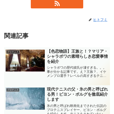
ヒトフミ
関連記事
【色恋物語】王族と！？マリア・
プロテニス
シャラポワの素晴らしき恋愛事情
を紹介
シャラポワの歴代彼氏が凄すぎる。。。
事が分かる記事です。え？王族？、イケ
メンプロ選手？レベルの高すぎるテニ
ス・マリアシャラポワの凄すぎる恋愛事
情をご覧ください。テニスの妖精には、
他業種のスーパーエリートの方がとても
現代テニスの父・氷の男と呼ばれ
プロテニス
似合うことがよく分かります。
る男！ビヨン・ボルグを徹底紹介
します
氷の男と呼ばれ映画化までされた伝説の
プロテニスプレイヤー、ビヨン・ボルグ
を紹介します。テニスをされていない方