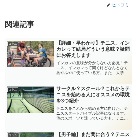
ヒトフミ
関連記事
【詳細・早わかり】テニス、イン
コラム
カレって結局どういう意味？疑問
にお答えします
インカレの意味が分からない方必見！テ
ニス、インカレって聞くけどなんとなく
あやふやに使っている方。また、大学入
学でインカレって聞いたが、何だろうと
思った方。そんな疑問を解決する記事を
用意しました。インターカレッジの約な
サークル？スクール？これからテ
コラム
ので、広義な意味で使われています。
ニスを始める人にオススメの環境
を3つ紹介
テニスをこれから始める方に向けた、テ
ニススタートバイブル記事になります。
他のスポーツと迷っている方も、テニス
を始めるかどうかの参考にして頂ければ
と思います。テニスは始めるうえで非常
にハードルの低いスポーツです。サーク
【男子編】まだ間に合う？テニス
コラム