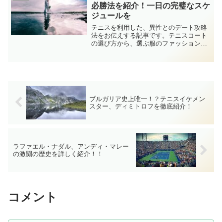
スポーツ選手の収入事情をご覧くださ
必勝法を紹介！一日の完璧なスケ
い。
ジュールを
テニスを利用した、異性とのデート攻略
法をお伝えする記事です。テニスコート
の選び方から、選ぶ服のファッションま
で、テニスデートならではの楽しみ方を
一日のスケジュールを通して公開しま
す。これであなたのデートが少しでも成
功することをお祈りしています。
ブルガリア史上唯一！？テニスイケメン
スター、ディミトロフを徹底紹介！
ラファエル・ナダル、アンディ・マレー
の激闘の歴史を詳しく紹介！！
コメント