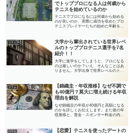
ル？スクール？始めるならどちら？
でトッププロになる人は何歳から
テニスを始めているのか
テニスでプロになるには何歳から始める
のが良いのか、実際に成功を収めたプロ
テニスプレイヤーたちの始めた年齢を参
考にして、お伝えする記事です。プロに
なれるか、何歳までなら間に合うのか、
参考にしてください。ただ、その年齢を
大学から輩出されている世界レベ
コラム
過ぎていても、諦めないで欲しいです。
ルのトッププロテニス選手を7名
紹介！！
大学に進学をしてしまうと、プロになる
のは厳しいのか？いえ、そんなことはあ
りません。大学出身で世界レベルのトッ
ププロにまで成長した選手は沢山いま
す。実例を紹介します。プロをこれから
目指したいけど、失敗した時が怖い、そ
【錦織圭・年収推移】なぜ不調で
コラム
んな方に役立つ記事になります。
も40億円？莫大に増え続ける年収
理由を解説
なぜ錦織圭の年収が40億円と高額になる
のかを詳しくお伝えします。また彼の年
収推移と、賞金・スポンサー料金の内訳
から、彼の年収がなぜ落ちないののかが
分かります。テニス界のお金の回り方の
事情もよく分かります。億万長者になる
【恋愛】テニスを使ったデートの
コラム