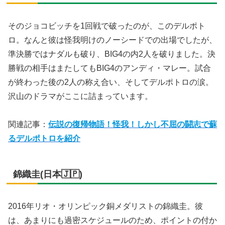
そのジョコビッチを1回戦で破ったのが、このデルポト
ロ。なんと彼は怪我明けのノーシードでの出場でしたが、
準決勝ではナダルも破り、BIG4の内2人を破りました。決
勝戦の相手はまたしてもBIG4のアンディ・マレー。試合
が終わった後の2人の称え合い、そしてデルポトロの涙。
沢山のドラマがここに詰まっています。
関連記事：
伝説の復帰物語！怪我！しかし不屈の闘志で蘇
るデルポトロを紹介
錦織圭(日本🇯🇵)
2016年リオ・オリンピック銅メダリストの錦織圭。彼
は、あまりにも過密スケジュールのため、ポイントの付か