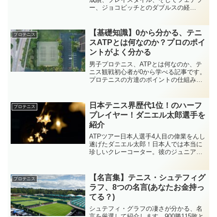
ー、ジョコビッチとのダブルスの経
験！？まで紹介する記事です。シングル
スは最多グランドスラム優勝回数を誇る
生ける伝説。ダブルスは！？プロテニス
【基礎知識】0から分かる、テニ
プロテニス
業界のダブルス好きは特に必見です！
スATPとは何なのか？プロのポイ
ントがよく分かる
男子プロテニス、ATPとは何なのか、テ
ニス観戦初心者が0から学べる記事です。
プロテニスの方達のポイントの仕組み、
錦織圭選手がなぜ世界5位そのポイントを
獲得することができたのか、具体的な大
会のポイントを合計する具体例を使って
日本テニス界歴代1位！のハーフ
プロテニス
分かりやすく解説します。
プレイヤー！ダニエル太郎選手を
紹介
ATPツアー日本人選手4人目の偉業をんし
遂げたダニエル太郎！日本人では本当に
珍しいクレーコーター。彼のジュニアか
らの経歴、特徴を徹底的に紹介します。
日本生まれの日本育ちながら、クレーコ
ートが得意な選手はどのような育ち方、
【名言集】テニス・シュテフィグ
プロテニス
実績を辿ったのか、ご覧ください。
ラフ、8つの名言(あなたお金持っ
てる？)
シュテフィ・グラフの凄さが分かる、名
言を厳選して紹介します。900勝115敗と