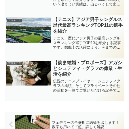
いう凄まじい実績は、出るべくして出た
成績だという事が分かります。テニスIQ
も抜群に素晴らしい選手です。シュテフ
ィ・グラフ世代、シュテフィ・グラフが
【テニス】アジア男子シングルス
プロテニス
好きな方、必見です！
歴代最高ランキングTOP11の選手
を紹介
テニス、歴代アジア男子の最高シングル
スランキング選手TOP10を紹介する記事
です。錦織圭の活躍により、今までのア
ジア男子テニス界の歴史を塗り替えまし
た。では、錦織圭以外の選手は一体どう
なのか？この記事では、各国の英雄と呼
【羨ま結婚・プロポーズ】アガシ
プロテニス
ばれる選手たちを詳しく紹介します。
とシュテフィ・グラフの偉業・生
活を紹介
伝説のテニスプレイヤー、シュテフィグ
ラフの成績、そしてプライベートその他
の活動を一覧でご覧いただける記事で
す。グラフの幸せすぎる国際結婚をお届
けいたします。羨ま結婚・プロポー
ズ・・・アガシと・・・、シュテフィ・
グラフの偉業・生活を紹介！
フェデラーの全盛期に結論を出します！
数字も用いて『超』詳しく解説！