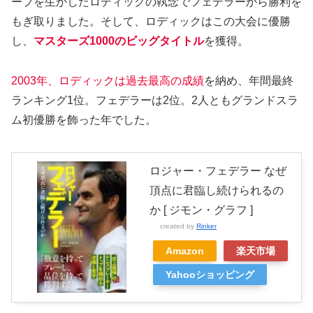
ーブを生かしたロディックの執念でフェデラーから勝利を
もぎ取りました。そして、ロディックはこの大会に優勝
し、
マスターズ1000のビッグタイトル
を獲得。
2003年、ロディックは過去最高の成績
を納め、年間最終
ランキング1位。フェデラーは2位。2人ともグランドスラ
ム初優勝を飾った年でした。
ロジャー・フェデラー なぜ
頂点に君臨し続けられるの
か [ ジモン・グラフ ]
created by
Rinker
Amazon
楽天市場
Yahooショッピング