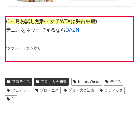
(
1ヶ月
お試し無料
・女子WTAは
独占中継
)
テニスをネットで見るなら
DAZN
*グランドスラム除く
プロテニス
プロ・大会知識
Tennis Winds
テニス
フェデラー
プロテニス
プロ・大会知識
ロディック
仲