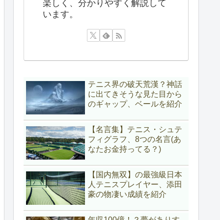
楽しく、分かりやすく解説して
います。
テニス界の破天荒漢？神話
に出てきそうな見た目から
のギャップ、ベールを紹介
【名言集】テニス・シュテ
フィグラフ、8つの名言(あ
なたお金持ってる？)
【国内無双】の最強級日本
人テニスプレイヤー、添田
豪の物凄い成績を紹介
年収100億！？夢がありす