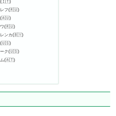
🇹)
(🇷🇺)
🇺)
🇷🇺)
ンカ(🇧🇾)
🇸)
(🇺🇸)
🇦🇹)
)