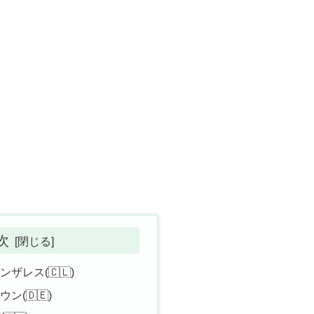
次
ザレス(🇨🇱)
(🇩🇪)