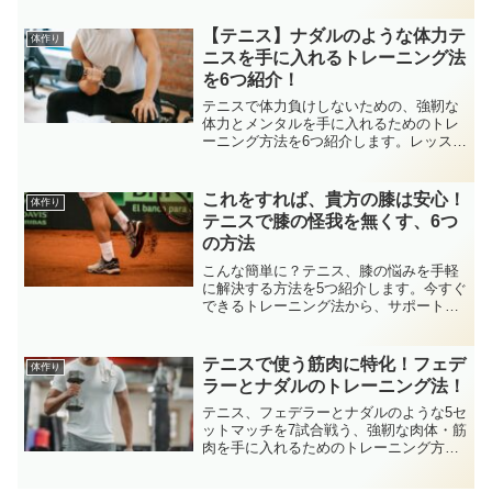
れるモノばかりなので、ながらトレーニ
ングでフットワークを鍛えることができ
【テニス】ナダルのような体力テ
体作り
ます。ショットがより安定します。
ニスを手に入れるトレーニング法
を6つ紹介！
テニスで体力負けしないための、強靭な
体力とメンタルを手に入れるためのトレ
ーニング方法を6つ紹介します。レッスン
や試合で、最後は疲れてパフォーマンス
が落ちてしまう。こんな苦い経験をしな
いためにも、大切なテニストレーニング
これをすれば、貴方の膝は安心！
体作り
基礎知識を踏まえてお伝えします。
テニスで膝の怪我を無くす、6つ
の方法
こんな簡単に？テニス、膝の悩みを手軽
に解決する方法を5つ紹介します。今すぐ
できるトレーニング法から、サポートし
てくれる器具まで、それぞれ公開しま
す！テニスは上下左右の激しい運動を繰
り返す分、膝への負担も大きいので、安
テニスで使う筋肉に特化！フェデ
体作り
心な膝予防を実施してください。
ラーとナダルのトレーニング法！
テニス、フェデラーとナダルのような5セ
ットマッチを7試合戦う、強靭な肉体・筋
肉を手に入れるためのトレーニング方法
をお伝えする記事です。テニスで使う筋
肉に特化したトレーニング方法をお伝え