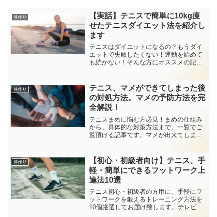
【実話】テニスで簡単に10kg痩
体作り
せたテニスダイエット法を紹介し
ます
テニスはダイエットになるの？もうダイ
エットで失敗したくない！運動を始めて
も続かない！そんな方にオススメの記事
です。ストレスなく、簡単にテニスで痩
せる方法を、リバウンド対策含めて紹介
します。仕事が忙しい社会人の皆様に取
テニス、マメができてしまった後
体作り
り入れることのできるメニューです。
の対処方法。マメの予防方法を完
全解説！
テニスまめに悩む方必見！まめの仕組み
から、具体的な対策方法まで、一覧でご
覧頂ける記事です。マメが出来てしまっ
たことで、練習・試合で後悔することが
無いようにしましょう。マメの出来ない
テニスライフで、よりテニスがずっと継
【初心・初級者向け】テニス、手
体作り
続できられるように願っています。
軽・簡単にできるフットワーク上
達法10選
テニス初心・初級者の方用に、手軽にフ
ットワークを鍛えるトレーニング方法を
10個厳選してお届け致します。テレビを
見ながら、ネットを見ながら取り入れら