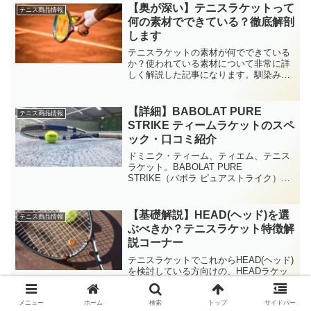
【奥が深い】テニスラケットって
テニス商品情報
何の素材でできている？徹底解剖
します
テニスラケットの素材が何でできている
か？使われている素材について非常に詳
しく解説した記事になります。馴染みの
ある金属名から、珍しい素材の名前ま
で、知ってみると非常に奥が深いことが
分かります。テニス豆知識として楽しん
【詳細】BABOLAT PURE
テニス商品情報
で頂けたらと思います。
STRIKE ティームラケットのスペ
ック・口コミ紹介
ドミニク・ティーム、ティエム、テニス
ラケット。BABOLAT PURE
STRIKE（バボラ ピュアストライク）の
特徴、スペック・口コミを詳細にお伝え
する記事です。どのようなプレイスタイ
ルが向いているのか、良い所・悪い所、
【基礎解説】HEAD(ヘッド)を選
テニス商品情報
満遍なくお伝えします。
ぶべきか？テニスラケット特徴解
説コーナー
テニスラケットでこれからHEAD(ヘッド)
を検討している方向けの、HEADラケッ
ト基礎解説記事です。グラビティ、ラジ
カルなど、有名なラケットブランドの特
徴も詳しく解説しています。テニスラケ
メニュー
ホーム
検索
トップ
サイドバー